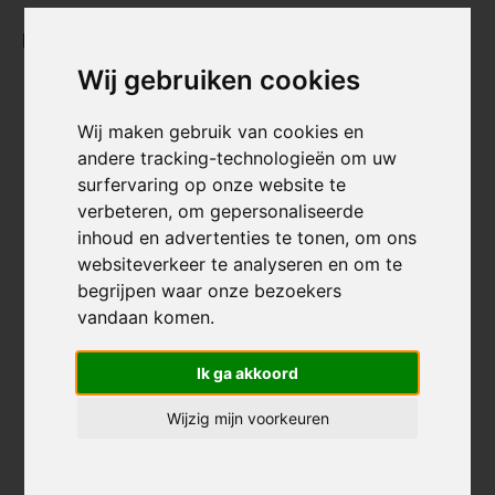
Recent bekeken
Wij gebruiken cookies
2 KLEUREN
Wij maken gebruik van cookies en
andere tracking-technologieën om uw
surfervaring op onze website te
verbeteren, om gepersonaliseerde
inhoud en advertenties te tonen, om ons
websiteverkeer te analyseren en om te
TSG Evolution Helm Solid
begrijpen waar onze bezoekers
Color
vandaan komen.
€ 59,95
Ik ga akkoord
Voor 20:00 besteld, morgen in
huis!
Wijzig mijn voorkeuren
Vergelijk