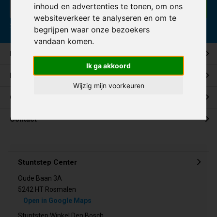
inhoud en advertenties te tonen, om ons
Abonneer
websiteverkeer te analyseren en om te
* Lees hier de wettelijke beperkingen
begrijpen waar onze bezoekers
vandaan komen.
Klantenservice
Ik ga akkoord
Mijn account
Wijzig mijn voorkeuren
Categorieën
Contact
Stuntstep Center
Oude Baan 3A
5242 HT Rosmalen
Open in Google Maps
Stuntstep Winkel Den Bosch