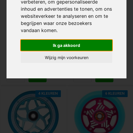
verbeteren, om gepersonaliseerde
inhoud en advertenties te tonen, om ons
Core Hex Hollow 110mm
Root Industries
Stuntstep Wiel 1-Pack
Scooterflow Wielen
websiteverkeer te analyseren en om te
begrijpen waar onze bezoekers
vandaan komen.
€ 39,95
€ 69,95
Voor 20:00 besteld, morgen in
Voor 20:00 besteld, morgen in
huis!
Ik ga akkoord
huis!
Wijzig mijn voorkeuren
Vergelijk
Vergelijk
4 KLEUREN
6 KLEUREN