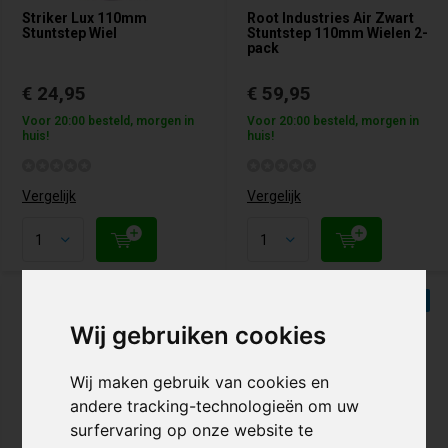
Striker Lux 110mm
Root Industries Air Zwart
Stuntstep Wiel
Stuntstep 110mm Wielen 2-
pack
€ 24,95
€ 59,95
Voor 20:00 besteld, morgen in
Voor 20:00 besteld, morgen in
huis!
huis!
Vergelijk
Vergelijk
5 KLEUREN
2 KLEUREN
Wij gebruiken cookies
Wij maken gebruik van cookies en
andere tracking-technologieën om uw
surfervaring op onze website te