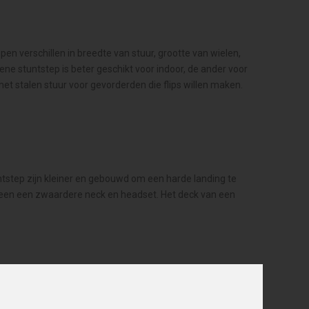
n verschillen in breedte van stuur, grootte van wielen,
 ene stuntstep is beter geschikt voor indoor, de ander voor
et stalen stuur voor gevorderden die flips willen maken.
ntstep zijn kleiner en gebouwd om een harde landing te
n een een zwaardere neck en headset. Het deck van een
pen voor gevorderden tegen scherpe prijzen. Naast
Madd