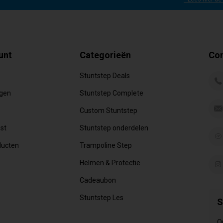
unt
Categorieën
Con
Stuntstep Deals
ngen
Stuntstep Complete
Custom Stuntstep
jst
Stuntstep onderdelen
ducten
Trampoline Step
Helmen & Protectie
Cadeaubon
Stuntstep Les
S
O