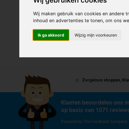
Wij gebruiken cookies
Wanneer je ee
persoonlijk ov
Wij maken gebruik van cookies en andere t
inhoud en advertenties te tonen, om ons w
De levert
Ik ga akkoord
Wijzig mijn voorkeuren
De Stuntstep 
de volgende d
Zorgeloos shoppen, Kla
Klanten beoordelen ons m
op basis van 1071 review
Powered by The Feedback Company