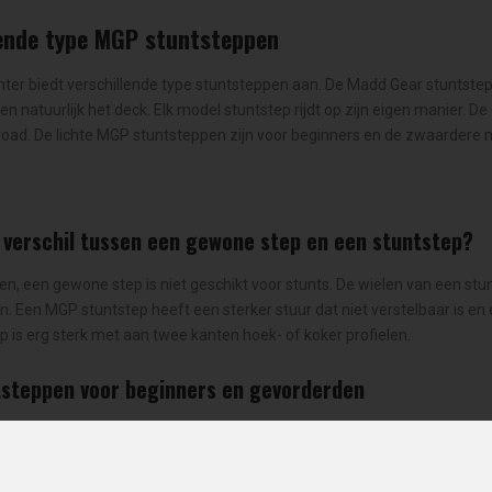
lende type MGP stuntsteppen
ter biedt verschillende type stuntsteppen aan. De Madd Gear stuntsteppe
n natuurlijk het deck. Elk model stuntstep rijdt op zijn eigen manier. De
froad. De lichte MGP stuntsteppen zijn voor beginners en de zwaardere m
t verschil tussen een gewone step en een stuntstep?
n, een gewone step is niet geschikt voor stunts. De wielen van een stu
 Een MGP stuntstep heeft een sterker stuur dat niet verstelbaar is e
 is erg sterk met aan twee kanten hoek- of koker profielen.
steppen voor beginners en gevorderden
p Center hebben we MGP stuntsteppen voor beginners en MGP stuntstep
e ook stuntsteps van de merken
Slamm
,
Sacrifice
,
Chilli
en
Grit
.