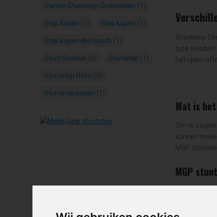
Slamm Stuntstep Onderdelen
(1)
Verschil
Step Kinder
(1)
Step kopen
(1)
Stuntstep Cen
Step kopen den bosch
(1)
type headset e
Stunt Scooter
(4)
Stuntstep
(1)
het rijden of
Stuntstep Helm
(3)
Stuntstep kopen
(1)
Wat is he
Om te beginne
kunnen maken.
MGP stuntstep
MGP stunt
Bij Stuntste
Gear
bieden w