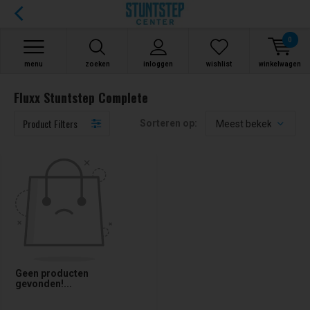
0
menu
zoeken
inloggen
wishlist
winkelwagen
Fluxx Stuntstep Complete
Product Filters
Sorteren op:
Geen producten
gevonden!...