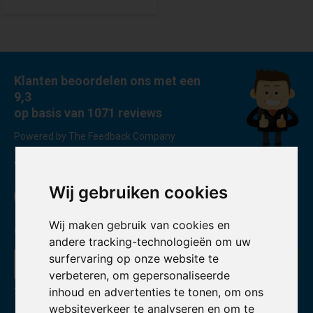
Klanten beoordelen ons met een
9,3
op basis van 1071 reviews
Powered by The Feedback Company
Volg ons
Wij gebruiken cookies
Wij maken gebruik van cookies en
Ontvang de nieuwste aanbiedingen en promoties
andere tracking-technologieën om uw
surfervaring op onze website te
Abonneer
verbeteren, om gepersonaliseerde
inhoud en advertenties te tonen, om ons
* Lees hier de wettelijke beperkingen
websiteverkeer te analyseren en om te