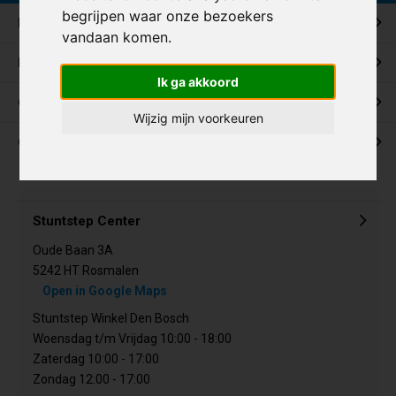
begrijpen waar onze bezoekers
Klantenservice
vandaan komen.
Mijn account
Ik ga akkoord
Categorieën
Wijzig mijn voorkeuren
Contact
Stuntstep Center
Oude Baan 3A
5242 HT Rosmalen
Open in Google Maps
Stuntstep Winkel Den Bosch
Woensdag t/m Vrijdag 10:00 - 18:00
Zaterdag 10:00 - 17:00
Zondag 12:00 - 17:00