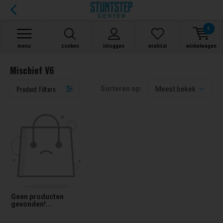
0
menu
zoeken
inloggen
wishlist
winkelwagen
Mischief V6
Product Filters
Sorteren op:
Geen producten
gevonden!...