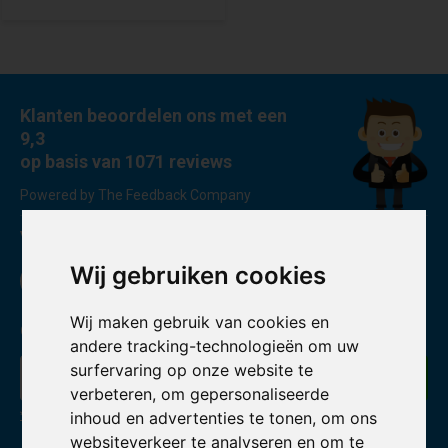
Klanten beoordelen ons met een
9,3
op basis van 1071 reviews
Powered by The Feedback Company
Volg ons
Wij gebruiken cookies
Wij maken gebruik van cookies en
Ontvang de nieuwste aanbiedingen en promoties
andere tracking-technologieën om uw
surfervaring op onze website te
Abonneer
verbeteren, om gepersonaliseerde
inhoud en advertenties te tonen, om ons
* Lees hier de wettelijke beperkingen
websiteverkeer te analyseren en om te