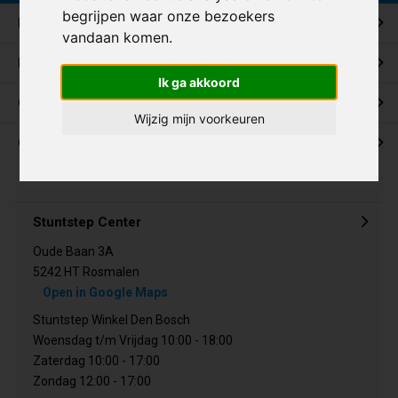
begrijpen waar onze bezoekers
Klantenservice
vandaan komen.
Mijn account
Ik ga akkoord
Categorieën
Wijzig mijn voorkeuren
Contact
Stuntstep Center
Oude Baan 3A
5242 HT Rosmalen
Open in Google Maps
Stuntstep Winkel Den Bosch
Woensdag t/m Vrijdag 10:00 - 18:00
Zaterdag 10:00 - 17:00
Zondag 12:00 - 17:00