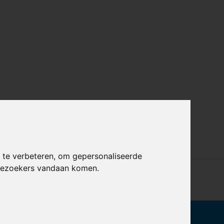
 te verbeteren, om gepersonaliseerde
 bezoekers vandaan komen.
af €99,-
Echte Winkels in Den Bosch & Eindhoven
 de nieuwste aanbiedingen en promoties