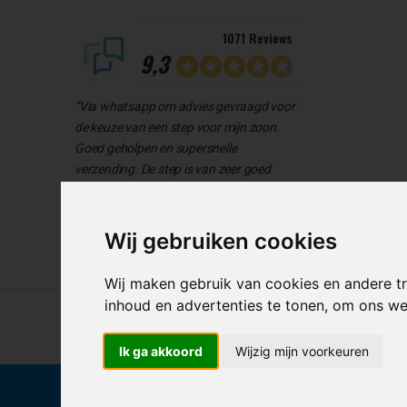
1071 Reviews
9,3
“Via whatsapp om advies gevraagd voor
de keuze van een step voor mijn zoon.
Goed geholpen en supersnelle
verzending. De step is van zeer goed
kwaliteit en licht. Mijn zoon is er heel blij
mee”
Wij gebruiken cookies
Wij maken gebruik van cookies en andere t
inhoud en advertenties te tonen, om ons w
Zorgeloos shoppen, Kla
Ik ga akkoord
Wijzig mijn voorkeuren
Klanten beoordelen ons m