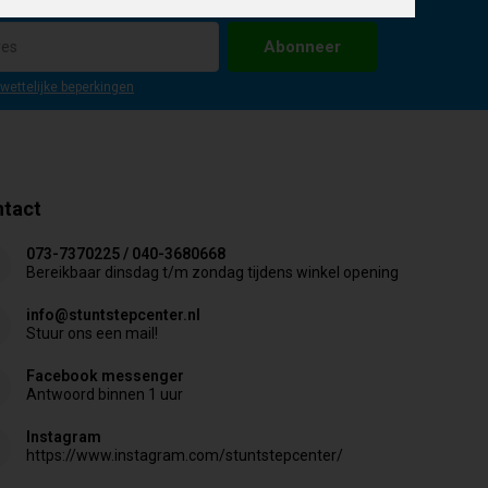
Abonneer
 wettelijke beperkingen
tact
073-7370225 / 040-3680668
Bereikbaar dinsdag t/m zondag tijdens winkel opening
info@stuntstepcenter.nl
Stuur ons een mail!
Facebook messenger
Antwoord binnen 1 uur
Instagram
https://www.instagram.com/stuntstepcenter/