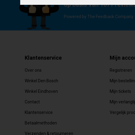
op basis van 1071 review
Powered by The Feedback Company
Klantenservice
Mijn acco
Over ons
Registreren
Winkel Den Bosch
Mijn bestelli
Winkel Eindhoven
Mijn tickets
Contact
Mijn verlangli
Klantenservice
Vergelijk pro
Betaalmethoden
Verzenden & retourneren