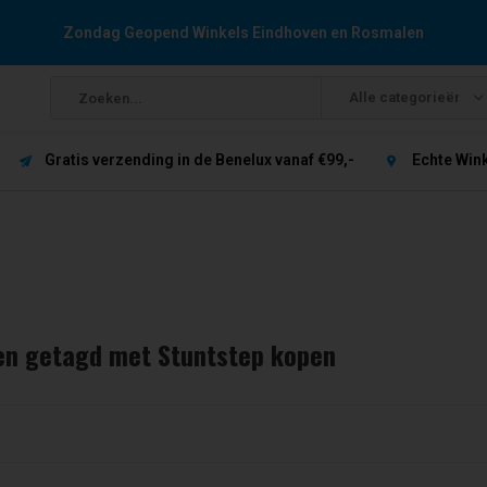
Zondag Geopend Winkels Eindhoven en Rosmalen
Alle categorieën
Gratis verzending in de Benelux vanaf €99,-
Echte Win
en getagd met Stuntstep kopen