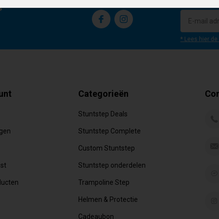
s
* Lees hier de
unt
Categorieën
Con
Stuntstep Deals
ngen
Stuntstep Complete
Custom Stuntstep
jst
Stuntstep onderdelen
ducten
Trampoline Step
Helmen & Protectie
Cadeaubon