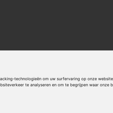
racking-technologieën om uw surfervaring op onze website
ebsiteverkeer te analyseren en om te begrijpen waar onze
nten geven ons een
9,3/10
Gratis verzending in de Benelux van
et een 9,3
Volg ons
Ontvang