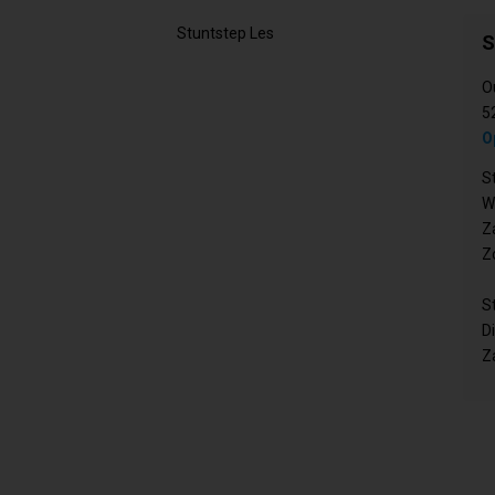
Stuntstep Les
S
O
5
O
S
W
Z
Z
S
D
Z