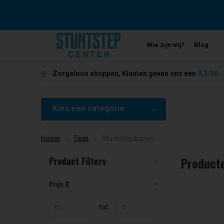
Wie zijn wij?
Blog
Zorgeloos shoppen, Klanten geven ons een
9,3/10
Kies een categorie
Home
Tags
Stuntstep kopen
Product
Product Filters
Sorteren op:
Prijs
€
tot