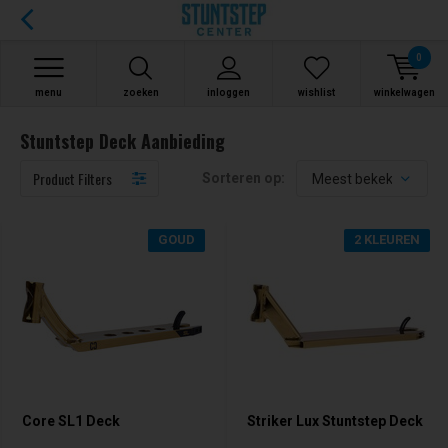
0
menu
zoeken
inloggen
wishlist
winkelwagen
Stuntstep Deck Aanbieding
Product Filters
Sorteren op:
GOUD
2 KLEUREN
Core SL1 Deck
Striker Lux Stuntstep Deck