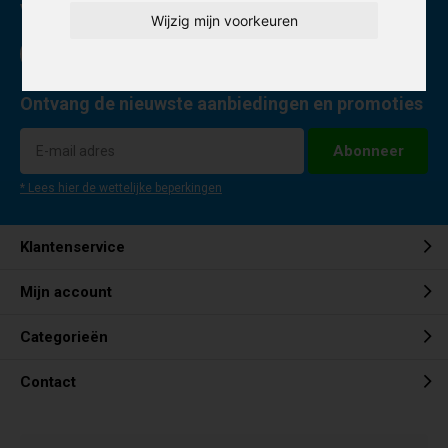
Volg ons
Wijzig mijn voorkeuren
Ontvang de nieuwste aanbiedingen en promoties
Abonneer
* Lees hier de wettelijke beperkingen
Klantenservice
Mijn account
Categorieën
Contact