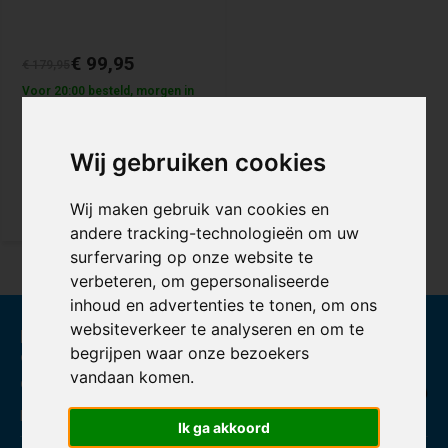
€ 99,95
€ 179,95
Voor 20:00 besteld, morgen in
huis!
Wij gebruiken cookies
Vergelijk
Wij maken gebruik van cookies en
andere tracking-technologieën om uw
surfervaring op onze website te
verbeteren, om gepersonaliseerde
inhoud en advertenties te tonen, om ons
websiteverkeer te analyseren en om te
Klanten beoordelen ons met een
begrijpen waar onze bezoekers
9,3
vandaan komen.
op basis van 1071 reviews
Powered by The Feedback Company
Ik ga akkoord