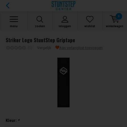
0
menu
zoeken
inloggen
wishlist
winkelwagen
Striker Logo StuntStep Griptape
(0)
Vergelijk
Aan verlanglijst toevoegen
Kleur:
*