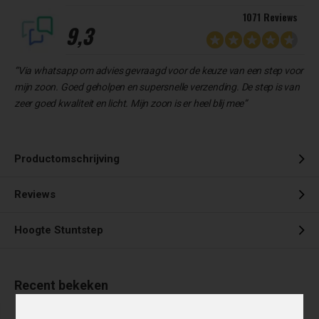
1071 Reviews
9,3
“Via whatsapp om advies gevraagd voor de keuze van een step voor
mijn zoon. Goed geholpen en supersnelle verzending. De step is van
zeer goed kwaliteit en licht. Mijn zoon is er heel blij mee”
Productomschrijving
Reviews
Hoogte Stuntstep
Recent bekeken