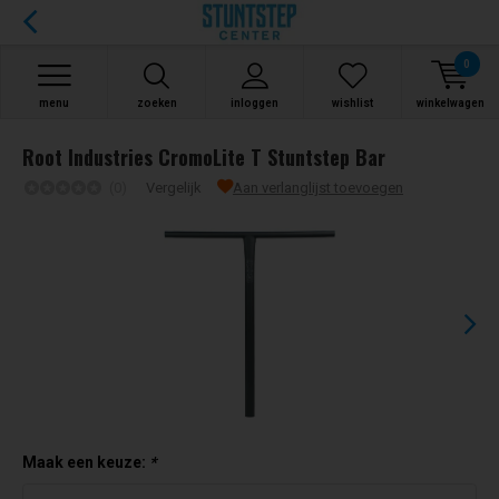
0
menu
zoeken
inloggen
wishlist
winkelwagen
Root Industries CromoLite T Stuntstep Bar
(0)
Vergelijk
Aan verlanglijst toevoegen
Maak een keuze:
*