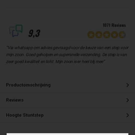
1071 Reviews
9,3
“Via whatsapp om advies gevraagd voor de keuze van een step voor
mijn zoon. Goed geholpen en supersnelle verzending. De step is van
zeer goed kwaliteit en licht. Mijn zoon is er heel blij mee”
Productomschrijving
Reviews
Hoogte Stuntstep