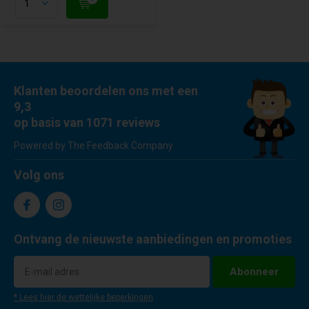
Klanten beoordelen ons met een
9,3
op basis van 1071 reviews
Powered by The Feedback Company
Volg ons
Ontvang de nieuwste aanbiedingen en promoties
Abonneer
* Lees hier de wettelijke beperkingen