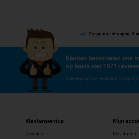
Zorgeloos shoppen, Kla
Klanten beoordelen ons m
op basis van 1071 review
Powered by The Feedback Company
Klantenservice
Mijn acco
Over ons
Registreren