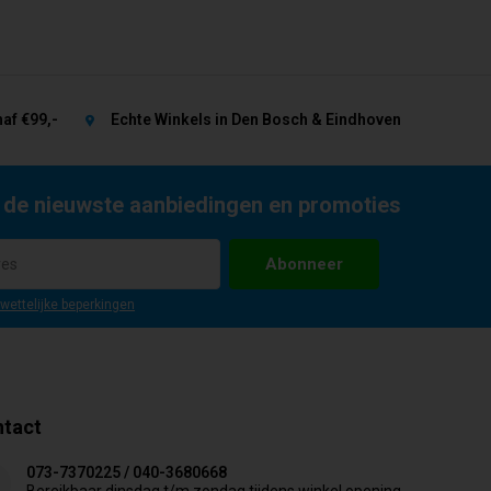
af €99,-
Echte Winkels in Den Bosch & Eindhoven
 de nieuwste aanbiedingen en promoties
Abonneer
 wettelijke beperkingen
tact
073-7370225 / 040-3680668
Bereikbaar dinsdag t/m zondag tijdens winkel opening