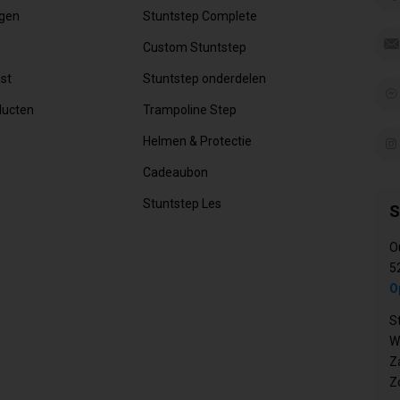
ngen
Stuntstep Complete
Custom Stuntstep
jst
Stuntstep onderdelen
ducten
Trampoline Step
Helmen & Protectie
Cadeaubon
Stuntstep Les
S
O
5
O
S
W
Z
Z