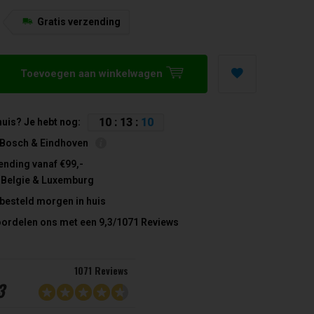
Gratis verzending
5
Toevoegen aan winkelwagen
1
0
:
1
3
:
1
0
huis? Je hebt nog:
 Bosch & Eindhoven
ending vanaf €99,-
 Belgie & Luxemburg
 besteld morgen in huis
oordelen ons met een 9,3/1071 Reviews
1071 Reviews
3