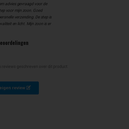
om advies gevraagd voor de
tep voor mijn zoon. Goed
rsnelle verzending. De step is
liteit en licht. Mijn zoon is er
beoordelingen
n reviews geschreven over dit product.
e eigen review