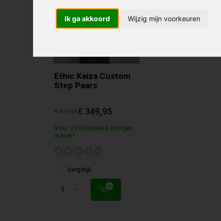
Ik ga akkoord
Wijzig mijn voorkeuren
Ethic Kaiza Custom
Step Paars
€ 349,95
€ 372,65
Voor 20:00 besteld, morgen
in huis!
Vergelijk