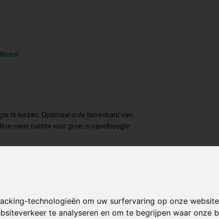
 Bosch
ogte te kiezen. Optimaal is de bovenkant van
il je meer ruimte voor groei is navelhoogte
racking-technologieën om uw surfervaring op onze website
ebsiteverkeer te analyseren en om te begrijpen waar onze