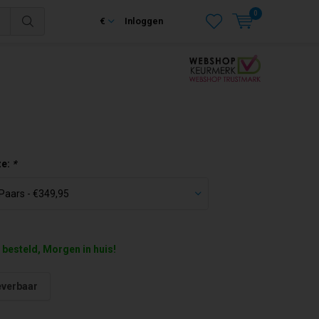
0
€
Inloggen
ze:
*
 besteld, Morgen in huis!
everbaar