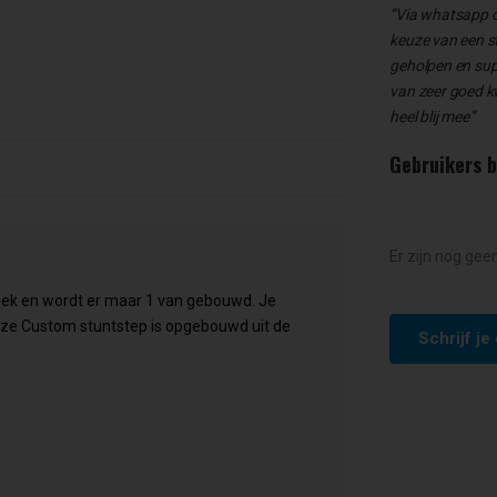
“Via whatsapp 
keuze van een s
geholpen en supe
van zeer goed kwa
heel blij mee”
Gebruikers 
Er zijn nog gee
uniek en wordt er maar 1 van gebouwd. Je
eze Custom stuntstep is opgebouwd uit de
Schrijf j