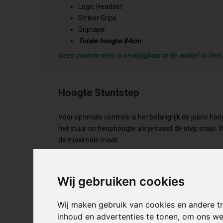
Logic Headset
Striker Grips
Griptape
Totale hoogte 84cm
Deze custom step is verkrijgbaar in de winkel in Den
Hoogte Stuntstep
Voor optimale controle is het belangrijk de juiste ho
het stuur op heuphoogte als je naast de step staat. W
de maximale maat.
Recent bekeken
Wij gebruiken cookies
SALE
-6%
Wij maken gebruik van cookies en andere t
inhoud en advertenties te tonen, om ons w