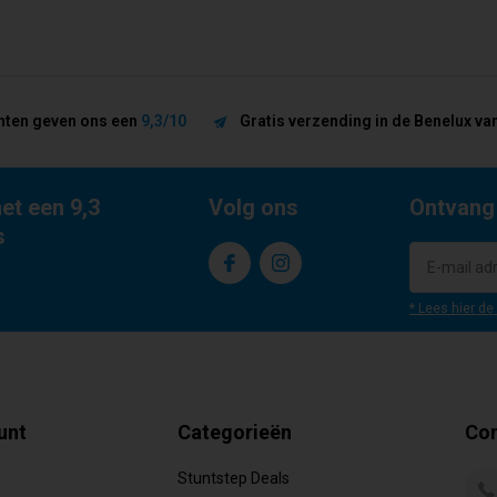
nten geven ons een
9,3/10
Gratis verzending in de Benelux van
et een 9,3
Volg ons
Ontvang
s
* Lees hier de
unt
Categorieën
Con
Stuntstep Deals