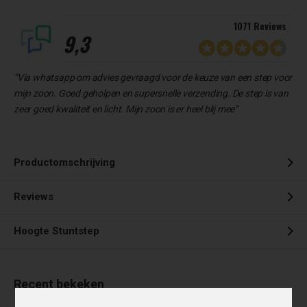
1071 Reviews
9,3
“Via whatsapp om advies gevraagd voor de keuze van een step voor
mijn zoon. Goed geholpen en supersnelle verzending. De step is van
zeer goed kwaliteit en licht. Mijn zoon is er heel blij mee”
Productomschrijving
Reviews
Hoogte Stuntstep
Recent bekeken