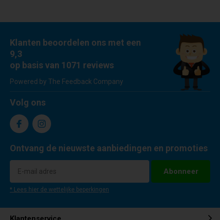
Klanten beoordelen ons met een
9,3
op basis van 1071 reviews
Powered by The Feedback Company
Volg ons
Ontvang de nieuwste aanbiedingen en promoties
Abonneer
* Lees hier de wettelijke beperkingen
Klantenservice