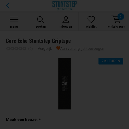
0
menu
zoeken
inloggen
wishlist
winkelwagen
Core Echo Stuntstep Griptape
(0)
Vergelijk
Aan verlanglijst toevoegen
2 KLEUREN
Maak een keuze:
*