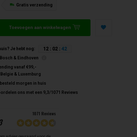
Gratis verzending
5
Toevoegen aan winkelwagen
1
2
:
0
2
:
4
1
huis? Je hebt nog:
 Bosch & Eindhoven
ending vanaf €99,-
 Belgie & Luxemburg
 besteld morgen in huis
oordelen ons met een 9,3/1071 Reviews
1071 Reviews
3
om advies gevraagd voor de