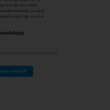
tep voor mijn zoon. Goed
rsnelle verzending. De step is
liteit en licht. Mijn zoon is er
beoordelingen
n reviews geschreven over dit product.
e eigen review