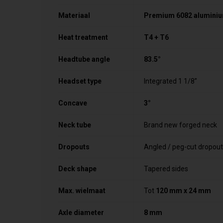
Materiaal
Premium 6082 alumini
Heat treatment
T4 + T6
Headtube angle
83.5°
Headset type
Integrated 1 1/8”
Concave
3°
Neck tube
Brand new forged neck
Dropouts
Angled / peg-cut dropou
Deck shape
Tapered sides
Max. wielmaat
Tot
120 mm x 24 mm
Axle diameter
8 mm