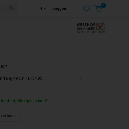
0
€
Inloggen
ze:
*
 besteld, Morgen in huis!
everbaar