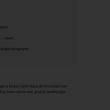
ystem
 — zwart
griptape inbegrepen
ogte te kiezen. Optimaal is de bovenkant van
il je meer ruimte voor groei is navelhoogte