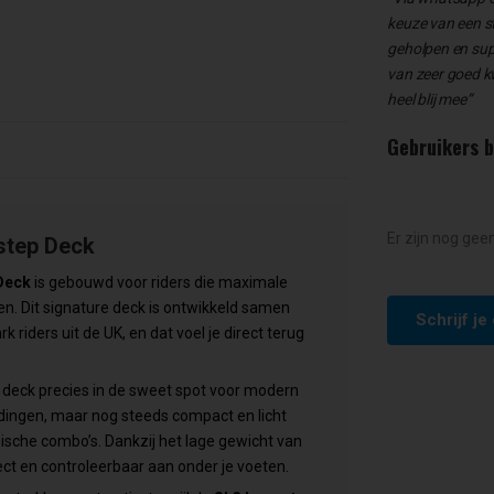
keuze van een s
geholpen en supe
van zeer goed kwa
heel blij mee”
Gebruikers 
Er zijn nog gee
step Deck
Deck
is gebouwd voor riders die maximale
en. Dit signature deck is ontwikkeld samen
Schrijf j
 riders uit de UK, en dat voel je direct terug
t deck precies in de sweet spot voor modern
landingen, maar nog steeds compact en licht
nische combo’s. Dankzij het lage gewicht van
ect en controleerbaar aan onder je voeten.