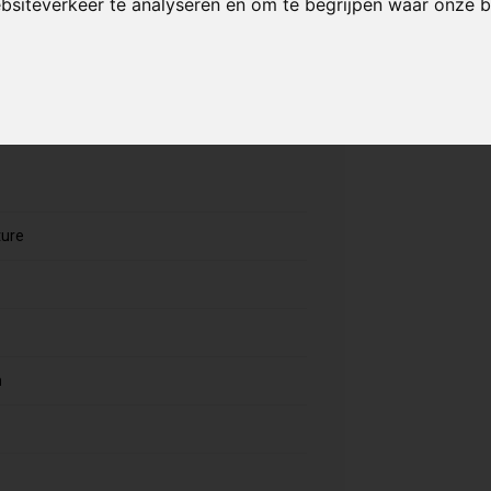
ebsiteverkeer te analyseren en om te begrijpen waar onze
gewicht, de forged neck, geïntegreerde
 heel sterk voor riders die progressie willen
 extra controle en pro-level gevoel zoeken
ture
m