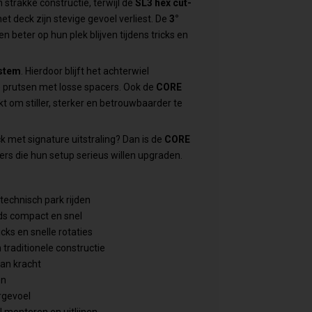
 strakke constructie, terwijl de
SL3 hex cut-
t deck zijn stevige gevoel verliest. De
3°
n beter op hun plek blijven tijdens tricks en
ystem
. Hierdoor blijft het achterwiel
te prutsen met losse spacers. Ook de
CORE
t om stiller, sterker en betrouwbaarder te
k met signature uitstraling? Dan is de
CORE
rs die hun setup serieus willen upgraden.
technisch park rijden
ds compact en snel
cks en snelle rotaties
 traditionele constructie
an kracht
en
rgevoel
l monteren en uitlijnen