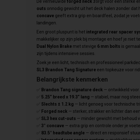
De vernieuwde
forged neck
zorgt voor een sterke en
outs
onnodig gewicht uit het deck halen zonder dat he
concave
geeft extra grip en boardfeel, zodat je voete
landingen.
Een groot pluspunt is het
integrated rear spacer s
makkelijker op zijn plek bij montage en hoef je niet 
Dual Nylon Brake
met stevige
6 mm bolts
is gemaak
zijn tijdens intensieve sessies.
Zoek je een licht, technisch en professioneel parkdec
SL3 Brandon Tang Signature
een topkeuze voor ride
Belangrijkste kenmerken
✅
Brandon Tang signature deck
— ontwikkeld voor 
✅
5.25” breed x 19.3” lang
— stabiel, maar nog stee
✅
Slechts ± 1.2 kg
— licht genoeg voor technische tri
✅
Forged neck
— sterker, strakker en lichter dan een
✅
SL3 hex cut-outs
— minder gewicht met behoud v
✅
3° concave
— extra grip en controle onder je voet
✅
83.5° headtube angle
— direct en responsief stuu
✅
Integrated rear spacer system
— makkelijker wie