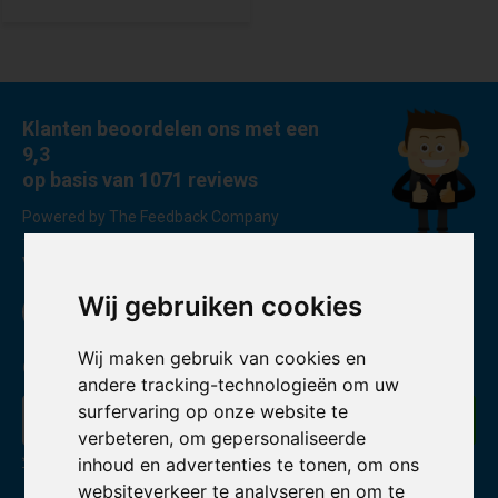
Klanten beoordelen ons met een
9,3
op basis van 1071 reviews
Powered by The Feedback Company
Volg ons
Wij gebruiken cookies
Wij maken gebruik van cookies en
Ontvang de nieuwste aanbiedingen en promoties
andere tracking-technologieën om uw
surfervaring op onze website te
Abonneer
verbeteren, om gepersonaliseerde
inhoud en advertenties te tonen, om ons
* Lees hier de wettelijke beperkingen
websiteverkeer te analyseren en om te