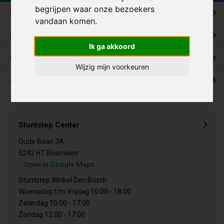
begrijpen waar onze bezoekers
Klantenservice
vandaan komen.
Mijn account
Ik ga akkoord
Categorieën
Wijzig mijn voorkeuren
Contact
Stuntstep Center
Oude Baan 3A
5242 HT Rosmalen
Open in Google Maps
Stuntstep Winkel Den Bosch
Woensdag t/m Vrijdag 10:00 - 18:00
Zaterdag 10:00 - 17:00
Zondag 12:00 - 17:00