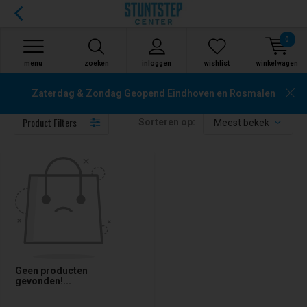
0
menu
zoeken
inloggen
wishlist
winkelwagen
Vital
Zaterdag & Zondag Geopend Eindhoven en Rosmalen
Product Filters
Sorteren op:
Geen producten
gevonden!...