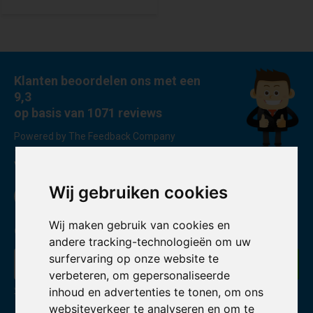
Klanten beoordelen ons met een
9,3
op basis van 1071 reviews
Powered by The Feedback Company
Volg ons
Wij gebruiken cookies
Wij maken gebruik van cookies en
Ontvang de nieuwste aanbiedingen en promoties
andere tracking-technologieën om uw
surfervaring op onze website te
Abonneer
verbeteren, om gepersonaliseerde
inhoud en advertenties te tonen, om ons
* Lees hier de wettelijke beperkingen
websiteverkeer te analyseren en om te