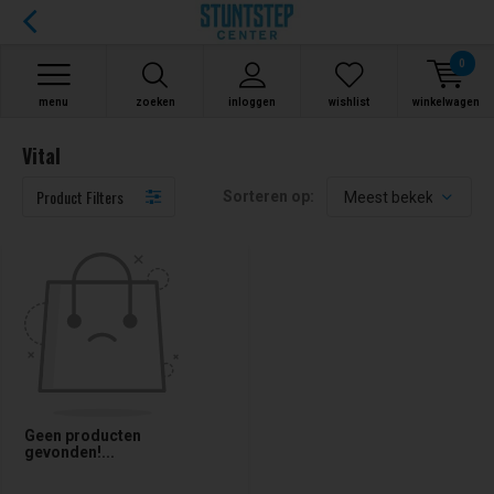
0
menu
zoeken
inloggen
wishlist
winkelwagen
Vital
Product Filters
Sorteren op:
Geen producten
gevonden!...