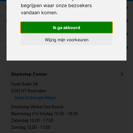
begrijpen waar onze bezoekers
Klantenservice
vandaan komen.
Mijn account
Ik ga akkoord
Categorieën
Wijzig mijn voorkeuren
Contact
Stuntstep Center
Oude Baan 3A
5242 HT Rosmalen
Open in Google Maps
Stuntstep Winkel Den Bosch
Woensdag t/m Vrijdag 10:00 - 18:00
Zaterdag 10:00 - 17:00
Zondag 12:00 - 17:00