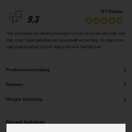
1071 Reviews
9,3
“Via whatsapp om advies gevraagd voor de keuze van een step voor
mijn zoon. Goed geholpen en supersnelle verzending. De step is van
zeer goed kwaliteit en licht. Mijn zoon is er heel blij mee”
Productomschrijving
Reviews
Hoogte Stuntstep
Recent bekeken