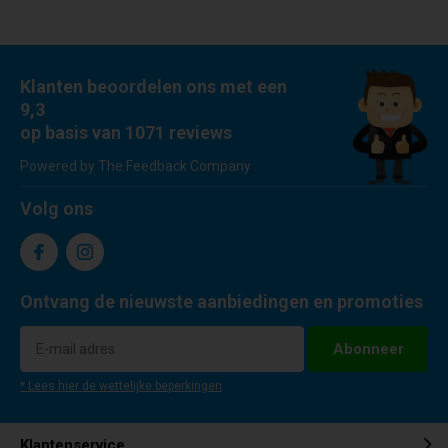
Klanten beoordelen ons met een
9,3
op basis van 1071 reviews
Powered by The Feedback Company
Volg ons
Ontvang de nieuwste aanbiedingen en promoties
Abonneer
* Lees hier de wettelijke beperkingen
Klantenservice