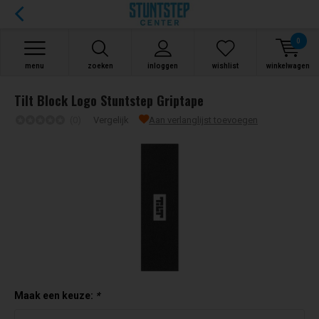
0
menu
zoeken
inloggen
wishlist
winkelwagen
Tilt Block Logo Stuntstep Griptape
(0)
Vergelijk
Aan verlanglijst toevoegen
Maak een keuze:
*