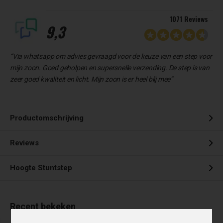
1071 Reviews
9,3
“Via whatsapp om advies gevraagd voor de keuze van een step voor
mijn zoon. Goed geholpen en supersnelle verzending. De step is van
zeer goed kwaliteit en licht. Mijn zoon is er heel blij mee”
Productomschrijving
Reviews
Hoogte Stuntstep
Recent bekeken