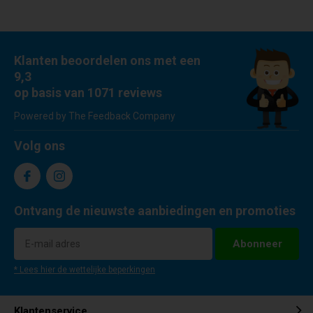
Klanten beoordelen ons met een
9,3
op basis van 1071 reviews
Powered by The Feedback Company
Volg ons
Ontvang de nieuwste aanbiedingen en promoties
Abonneer
* Lees hier de wettelijke beperkingen
Klantenservice