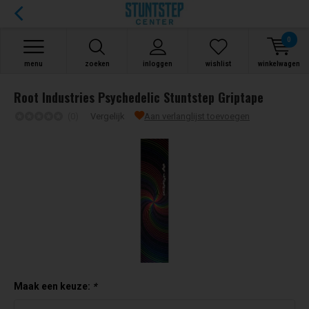
0
menu
zoeken
inloggen
wishlist
winkelwagen
Root Industries Psychedelic Stuntstep Griptape
(0)
Vergelijk
Aan verlanglijst toevoegen
Maak een keuze:
*