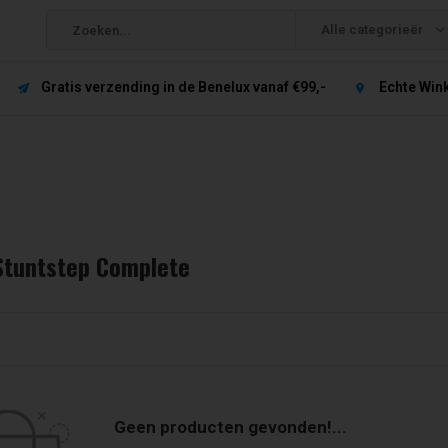
Alle categorieën
Gratis verzending in de Benelux vanaf €99,-
Echte Win
Stuntstep Complete
Geen producten gevonden!...