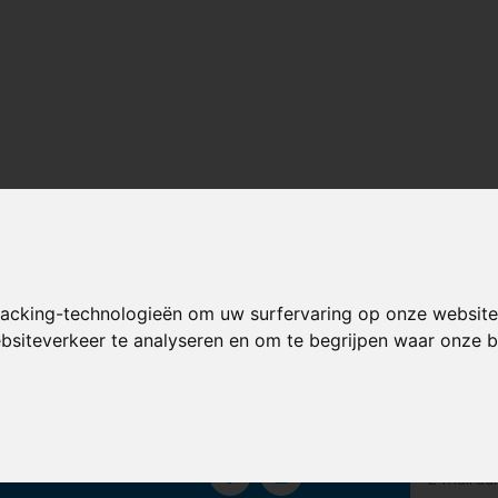
racking-technologieën om uw surfervaring op onze website
nten geven ons een
9,3/10
Gratis verzending in de Benelux van
ebsiteverkeer te analyseren en om te begrijpen waar onze
et een 9,3
Volg ons
Ontvang
s