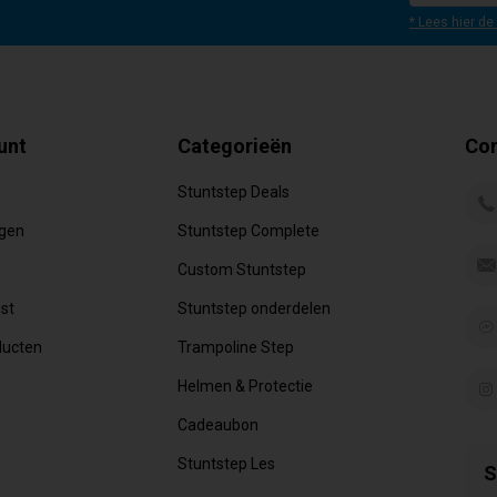
* Lees hier de
unt
Categorieën
Con
Stuntstep Deals
ngen
Stuntstep Complete
Custom Stuntstep
jst
Stuntstep onderdelen
ducten
Trampoline Step
Helmen & Protectie
Cadeaubon
Stuntstep Les
S