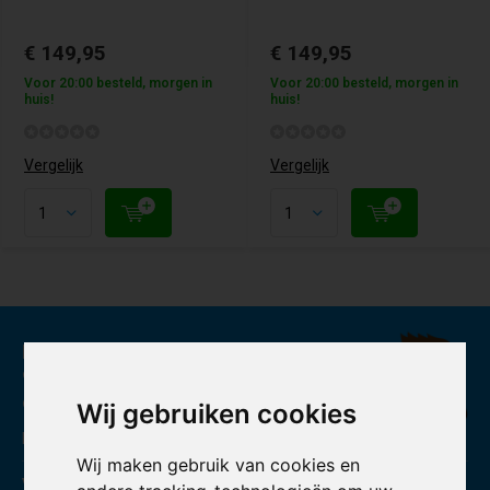
€ 149,95
€ 149,95
Voor 20:00 besteld, morgen in
Voor 20:00 besteld, morgen in
huis!
huis!
Vergelijk
Vergelijk
Klanten beoordelen ons met een
9,3
op basis van 1071 reviews
Wij gebruiken cookies
Powered by The Feedback Company
Wij maken gebruik van cookies en
Volg ons