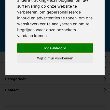
andere tracking-technologieën om uw
surfervaring op onze website te
verbeteren, om gepersonaliseerde
inhoud en advertenties te tonen, om ons
Ontvang de nieuwste aanbiedingen en promoties
websiteverkeer te analyseren en om te
begrijpen waar onze bezoekers
Abonneer
vandaan komen.
* Lees hier de wettelijke beperkingen
Ik ga akkoord
Klantenservice
Wijzig mijn voorkeuren
Mijn account
Categorieën
Contact