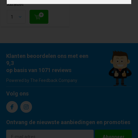
Vergelijk
Klanten beoordelen ons met een
9,3
op basis van 1071 reviews
Powered by The Feedback Company
Volg ons
Ontvang de nieuwste aanbiedingen en promoties
Abonneer