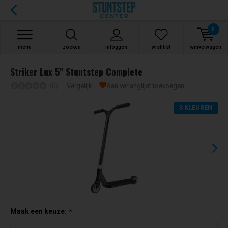
0
menu
zoeken
inloggen
wishlist
winkelwagen
Striker Lux 5" Stuntstep Complete
(0)
Vergelijk
Aan verlanglijst toevoegen
3 KLEUREN
Maak een keuze:
*