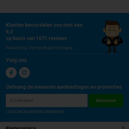
Klanten beoordelen ons met een
9,3
op basis van 1071 reviews
Powered by The Feedback Company
Volg ons
Ontvang de nieuwste aanbiedingen en promoties
Abonneer
* Lees hier de wettelijke beperkingen
Klantenservice