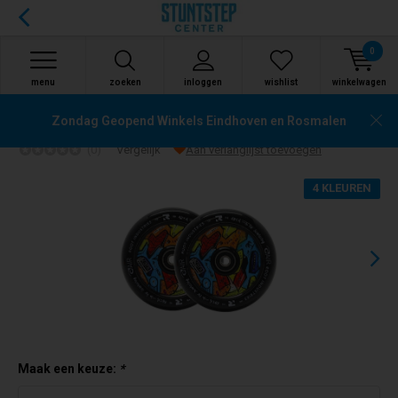
0
menu
zoeken
inloggen
wishlist
winkelwagen
Root Industries Air KOTA Stuntstep Wielen 2-Pack
Zondag Geopend Winkels Eindhoven en Rosmalen
(0)
Vergelijk
Aan verlanglijst toevoegen
4 KLEUREN
Maak een keuze:
*