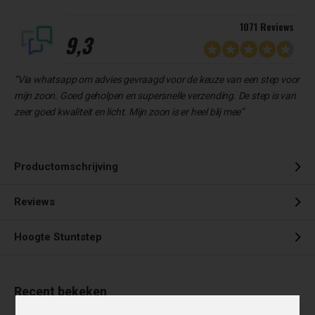
1071 Reviews
9,3
“Via whatsapp om advies gevraagd voor de keuze van een step voor
mijn zoon. Goed geholpen en supersnelle verzending. De step is van
zeer goed kwaliteit en licht. Mijn zoon is er heel blij mee”
Productomschrijving
Reviews
Hoogte Stuntstep
Recent bekeken