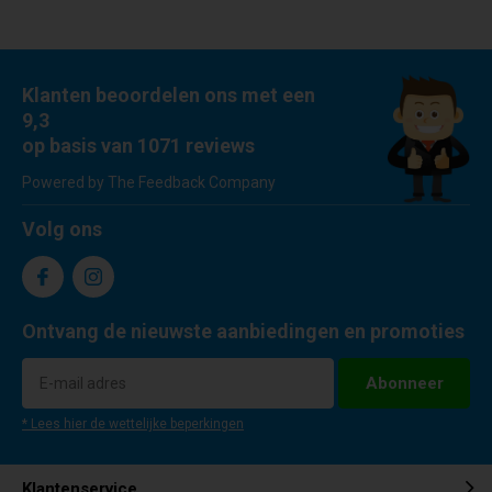
Klanten beoordelen ons met een
9,3
op basis van 1071 reviews
Powered by The Feedback Company
Volg ons
Ontvang de nieuwste aanbiedingen en promoties
Abonneer
* Lees hier de wettelijke beperkingen
Klantenservice