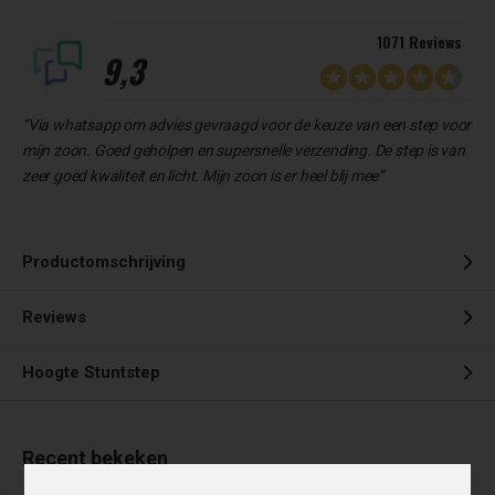
1071 Reviews
9,3
“Via whatsapp om advies gevraagd voor de keuze van een step voor
mijn zoon. Goed geholpen en supersnelle verzending. De step is van
zeer goed kwaliteit en licht. Mijn zoon is er heel blij mee”
Productomschrijving
Reviews
Hoogte Stuntstep
Recent bekeken