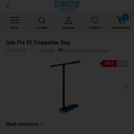
0
menu
zoeken
inloggen
wishlist
winkelwagen
Indo Pro V2 Trampoline Step
(0)
Vergelijk
Aan verlanglijst toevoegen
SALE
-23%
Maak een keuze:
*