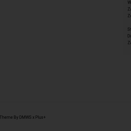
W
Z
Z
S
D
Z
 Theme By
DMWS
x
Plus+