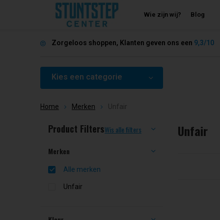
Wie zijn wij?
Blog
Zorgeloos shoppen, Klanten geven ons een
9,3/10
Kies een categorie
Home
Merken
Unfair
Unfair
Product Filters
Sorteren op:
Wis alle filters
Merken
Alle merken
Unfair
Kleur