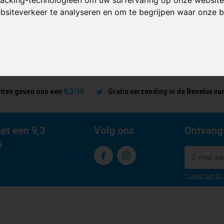
ebsiteverkeer te analyseren en om te begrijpen waar onze
nten geven ons een
9,3/10
Gratis verzending in de Benelux van
et een 9,3
Volg ons
Ontvang
s
* Lees hier de