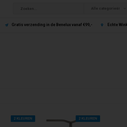
Alle categorieën
Gratis verzending in de Benelux vanaf €99,-
Echte Win
2 KLEUREN
2 KLEUREN