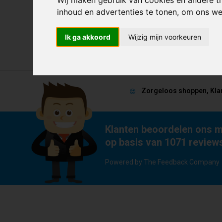
kwaliteit en licht. Mijn zoon is er heel blij
inhoud en advertenties te tonen, om ons w
mee”
Ik ga akkoord
Wijzig mijn voorkeuren
Zorgeloos shoppen, Kla
Klanten beoordelen ons m
op basis van 1071 review
Powered by The Feedback Company