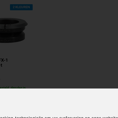
2 KLEUREN
FX-1
t
5
steld, dinsdag in
lijk
racking-technologieën om uw surfervaring op onze website