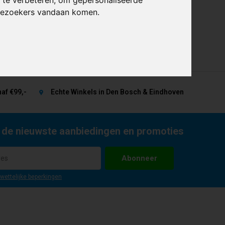
 bezoekers vandaan komen.
af €99,-
Echte Winkels in Den Bosch & Eindhoven
 de nieuwste aanbiedingen en promoties
Abonneer
 wettelijke beperkingen