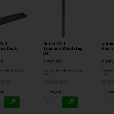
FX-1
Unfair FX-1
Unfair
tep Deck
Titanium Stuntstep
Voorv
Bar
95
€ 219,95
€ 109
steld, dinsdag in
Vandaag besteld, dinsdag in
Vandaag 
huis!
huis!
lijk
Vergelijk
Verg