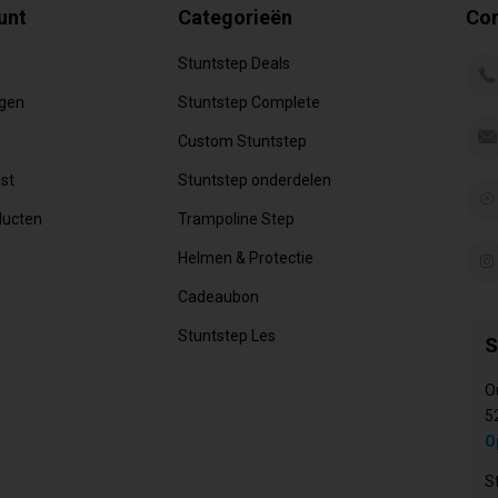
unt
Categorieën
Con
Stuntstep Deals
ngen
Stuntstep Complete
Custom Stuntstep
jst
Stuntstep onderdelen
ducten
Trampoline Step
Helmen & Protectie
Cadeaubon
Stuntstep Les
S
O
5
O
S