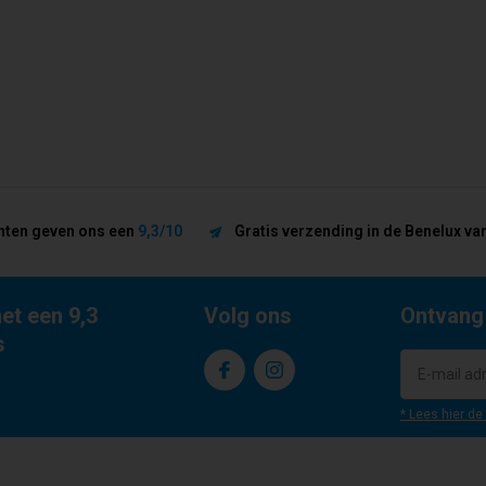
nten geven ons een
9,3/10
Gratis verzending in de Benelux van
et een 9,3
Volg ons
Ontvang
s
* Lees hier de