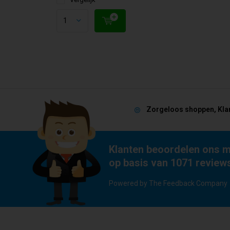
Zorgeloos shoppen, Kla
Klanten beoordelen ons m
op basis van 1071 review
Powered by The Feedback Company