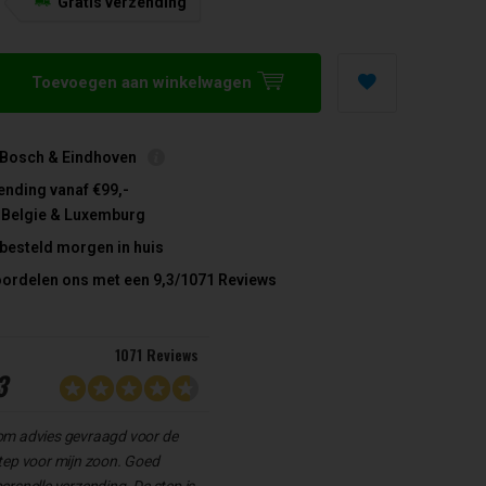
Gratis verzending
5
Toevoegen aan winkelwagen
 Bosch & Eindhoven
ending vanaf €99,-
 Belgie & Luxemburg
 besteld morgen in huis
oordelen ons met een 9,3/1071 Reviews
1071 Reviews
3
om advies gevraagd voor de
tep voor mijn zoon. Goed
rsnelle verzending. De step is