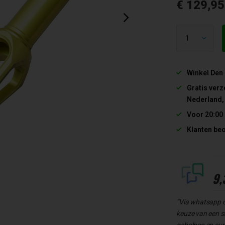
€ 129,9
Winkel Den
Gratis verz
Nederland,
Voor 20:00
Klanten be
9,
“Via whatsapp 
keuze van een s
geholpen en supe