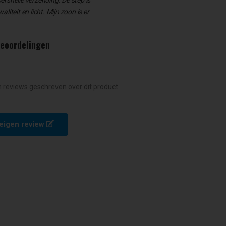
liteit en licht. Mijn zoon is er
beoordelingen
n reviews geschreven over dit product.
e eigen review