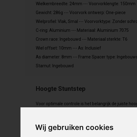
Wielkernbreedte: 24mm --- Voorvorklengte: 150mm
Gewicht: 286g --- Voorvork ontwerp: One-piece
Wielprofiel: Vlak, Smal --- Voorvorktype: Zonder sch
C-ring: Aluminium --- Materiaal: Aluminium 7075
Crown race: Ingebouwd --- Materiaal sterkte: T6
Wiel offset: 10mm --- As: Inclusief
As diameter: 8mm --- Frame Spacer type: Ingebouw
Starnut: Ingebouwd
Hoogte Stuntstep
Voor optimale controle is het belangrijk de juiste ho
het stuur op heuphoogte als je naast de step staat. W
de maximale maat.
Wij gebruiken cookies