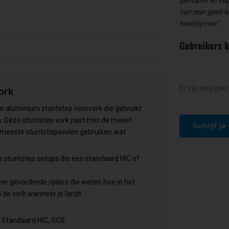
van zeer goed kwa
heel blij mee”
Gebruikers 
Er zijn nog gee
ork
 aluminium stuntstep voorvork die gebruikt
Deze stuntstep vork past met de meest
Schrijf j
 meeste stuntstepwielen gebruiken wat
e stuntstep setups die een standaard HIC of
er gevorderde rijders die weten hoe je het
 de vork wanneer je landt
 Standaard HIC, SCS