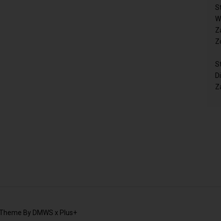
S
W
Z
Z
S
D
Z
 Theme By
DMWS
x
Plus+