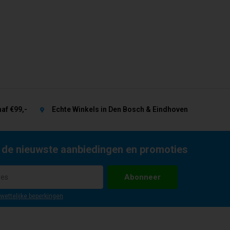
af €99,-
Echte Winkels in Den Bosch & Eindhoven
 de nieuwste aanbiedingen en promoties
Abonneer
 wettelijke beperkingen