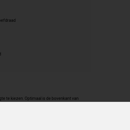
roefdraad
d
ogte te kiezen. Optimaal is de bovenkant van
il je meer ruimte voor groei is navelhoogte