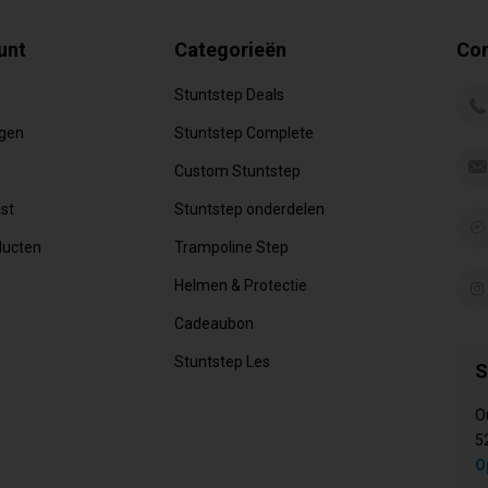
unt
Categorieën
Con
Stuntstep Deals
ngen
Stuntstep Complete
Custom Stuntstep
jst
Stuntstep onderdelen
ducten
Trampoline Step
Helmen & Protectie
Cadeaubon
Stuntstep Les
S
O
5
O